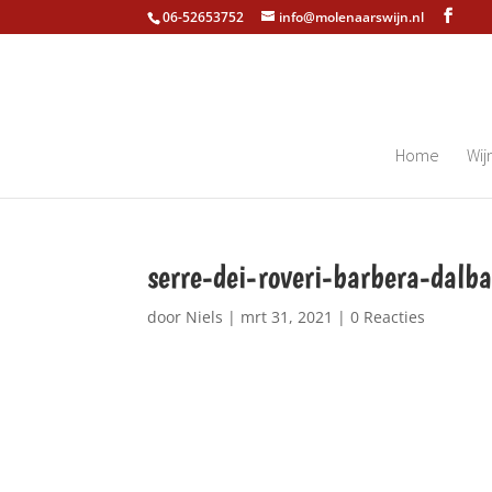
06-52653752
info@molenaarswijn.nl
Home
Wij
serre-dei-roveri-barbera-dalb
door
Niels
|
mrt 31, 2021
|
0 Reacties