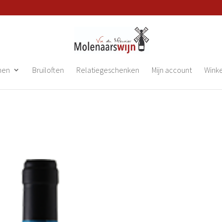
nen
Bruiloften
Relatiegeschenken
Mijn account
Wink
a