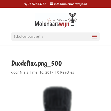
06-52653752
info@molenaarswijn.nl
Selecteer een pagina
Ducdefiox.png_500
door
Niels
|
mei 10, 2017
|
0 Reacties