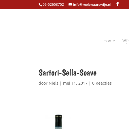
06-52653752
info@molenaarswijn.nl
Home
Wij
Sartori-Sella-Soave
door
Niels
|
mei 11, 2017
|
0 Reacties