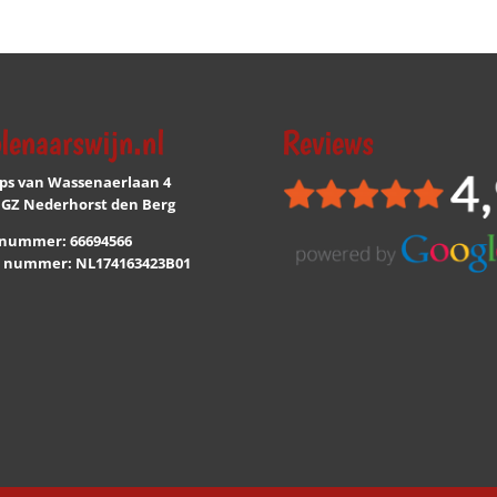
lenaarswijn.nl
Reviews
ips van Wassenaerlaan 4
 GZ Nederhorst den Berg
nummer: 66694566
 nummer: NL174163423B01