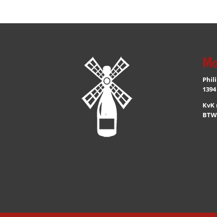
Mo
Phil
1394
KvK 
BTW