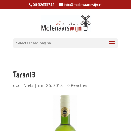
06-52653752
info@molenaarswijn.nl
Selecteer een pagina
Tarani3
door
Niels
|
mrt 26, 2018
|
0 Reacties