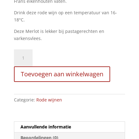
Frans eikenhouten vaten.
Drink deze rode wijn op een temperatuur van 16-
18°C.
Deze Merlot is lekker bij pastagerechten en
varkensvlees.
Phebus
Reservado
Merlot
Toevoegen aan winkelwagen
Mendoza,
2021
aantal
Categorie:
Rode wijnen
Aanvullende informatie
Beoordelingen (0)