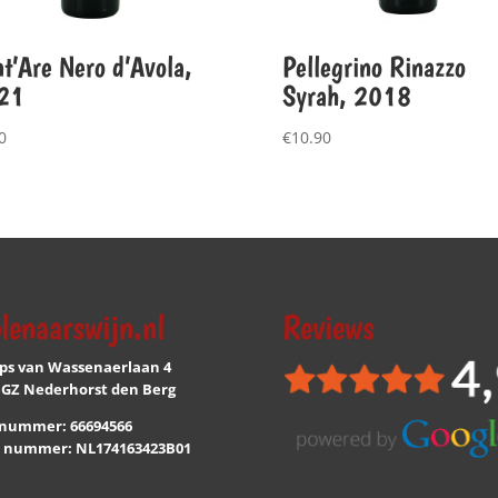
t’Are Nero d’Avola,
Pellegrino Rinazzo
21
Syrah, 2018
0
€
10.90
lenaarswijn.nl
Reviews
ips van Wassenaerlaan 4
 GZ Nederhorst den Berg
nummer: 66694566
 nummer: NL174163423B01