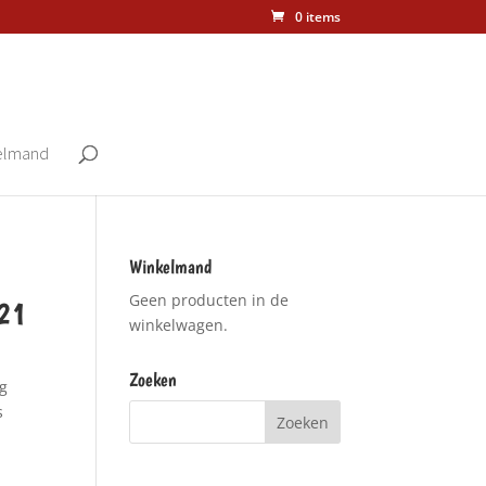
0 items
elmand
Winkelmand
Geen producten in de
021
winkelwagen.
Zoeken
ig
s