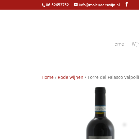
06-52653752
info@molenaarswijn.nl
Home
Wij
Home
/
Rode wijnen
/ Torre del Falasco Valpoll