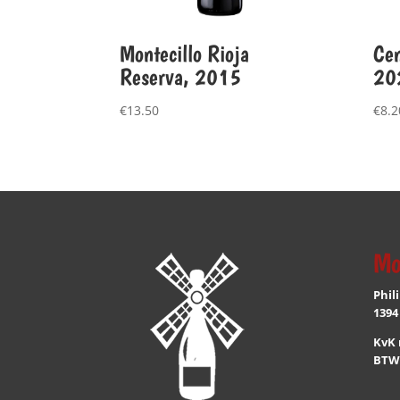
Montecillo Rioja
Cen
Reserva, 2015
20
€
13.50
€
8.2
Mo
Phil
1394
KvK 
BTW