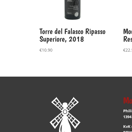
Torre del Falasco Ripasso
Mon
Superiore, 2018
Re
€
10.90
€
22.
Mo
Phil
1394
KvK 