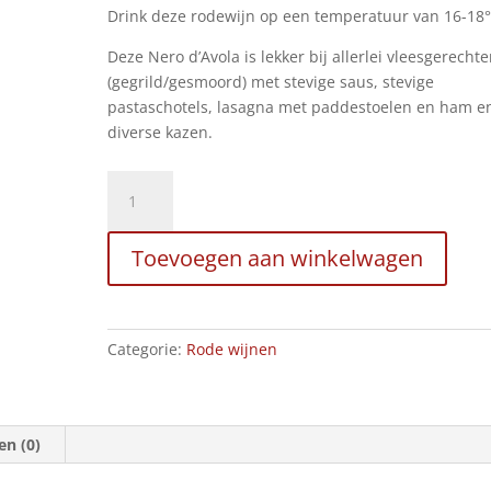
Drink deze rodewijn op een temperatuur van 16-18°
Deze Nero d’Avola is lekker bij allerlei vleesgerecht
(gegrild/gesmoord) met stevige saus, stevige
pastaschotels, lasagna met paddestoelen en ham e
diverse kazen.
Cent'Are
Nero
d'Avola,
Toevoegen aan winkelwagen
2021
aantal
Categorie:
Rode wijnen
en (0)