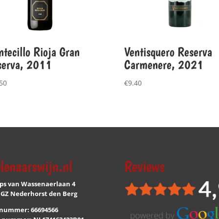
tecillo Rioja Gran
Ventisquero Reserva
serva, 2011
Carmenere, 2021
50
€
9.40
lenaarswijn.nl
Reviews
ips van Wassenaerlaan 4
 GZ Nederhorst den Berg
nummer: 66694566