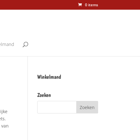
0 items
elmand
Winkelmand
Zoeken
ijke
ts.
g van