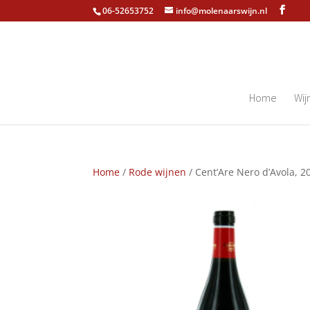
06-52653752
info@molenaarswijn.nl
Home
Wij
Home
/
Rode wijnen
/ Cent’Are Nero d’Avola, 2